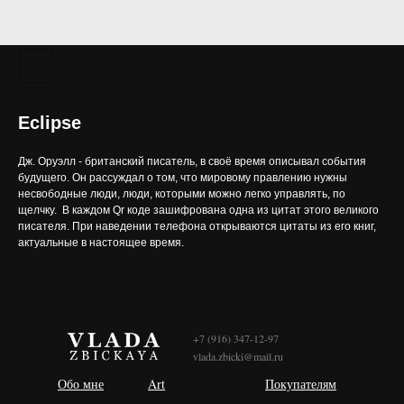
Eclipse
Дж. Оруэлл - британский писатель, в своё время описывал события
будущего. Он рассуждал о том, что мировому правлению нужны
несвободные люди, люди, которыми можно легко управлять, по
щелчку. В каждом Qr коде зашифрована одна из цитат этого великого
писателя. При наведении телефона открываются цитаты из его книг,
актуальные в настоящее время.
+7 (916) 347-12-97
vlada.zbicki@mail.ru
Обо мне
Art
Покупателям